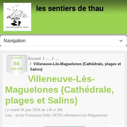
Panneau de gestion des cookies
les sentiers de thau
Le
mardi
Accueil
04
Villeneuve-Lès-Maguelones (Cathédrale, plages et
Salins)
JUIN
2024
Villeneuve-Lès-
Maguelones (Cathédrale,
plages et Salins)
Le
mardi
04
juin
2024
de 13h à 18h
Lieu :
école Françoise Dolto
34750
villeneuve-Lès-Maguelones